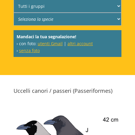
Mandaci la tua segnalazione!
› con foto:
utenti Gmail
|
altri account
›
senza foto
Uccelli canori / passeri (Passeriformes)