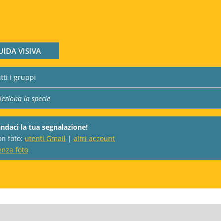
UIDA VISIVA
ndaci la tua segnalazione!
on foto:
utenti Gmail
|
altri account
enza foto