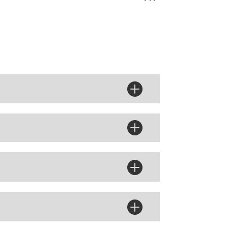



