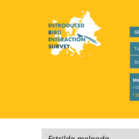
G
Ma
› c
›
s
Estrilda melpoda