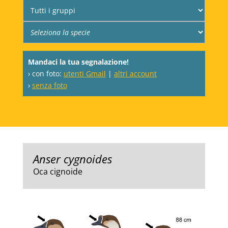
Mandaci la tua segnalazione!
› con foto:
utenti Gmail
|
altri account
›
senza foto
Anser cygnoides
Oca cignoide