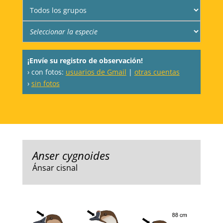
¡Envíe su registro de observación!
› con fotos:
usuarios de Gmail
|
otras cuentas
›
sin fotos
Anser cygnoides
Ánsar cisnal