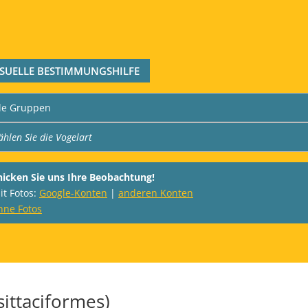
ISUELLE BESTIMMUNGSHILFE
hicken Sie uns Ihre Beobachtung!
it Fotos:
Google-Konten
|
anderen Konten
hne Fotos
sittaciformes)