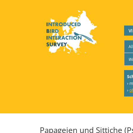
V
Sc
› m
›
o
Papageien und Sittiche (P