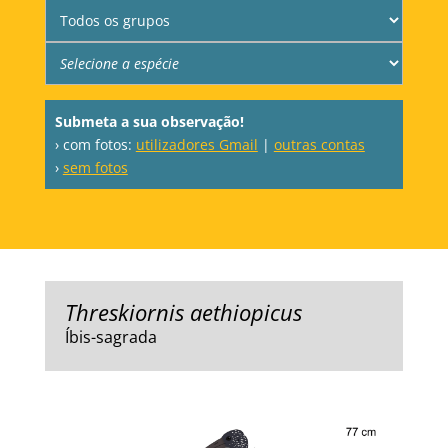
Submeta a sua observação!
› com fotos:
utilizadores Gmail
|
outras contas
›
sem fotos
Threskiornis aethiopicus
Íbis-sagrada