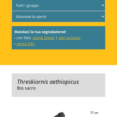
Mandaci la tua segnalazione!
› con foto:
utenti Gmail
|
altri account
›
senza foto
Threskiornis aethiopicus
Ibis sacro