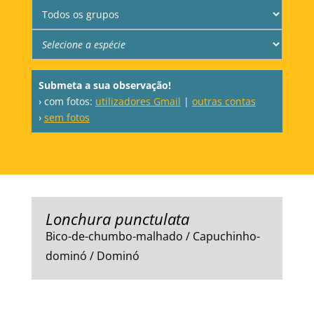
Submeta a sua observação!
› com fotos:
utilizadores Gmail
|
outras contas
›
sem fotos
Lonchura punctulata
Bico-de-chumbo-malhado / Capuchinho-
dominó / Dominó