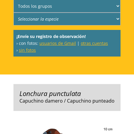
¡Envíe su registro de observación!
› con fotos:
usuarios de Gmail
|
otras cuentas
›
sin fotos
Lonchura punctulata
Capuchino damero / Capuchino punteado