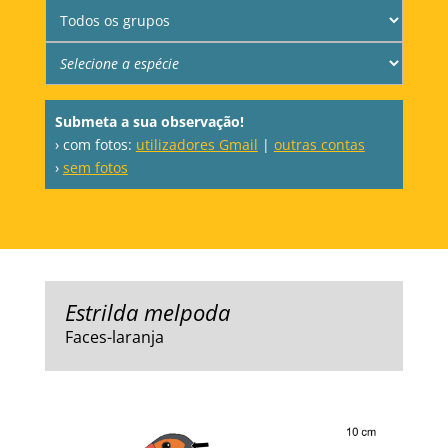
Submeta a sua observação!
› com fotos:
utilizadores Gmail
|
outras contas
›
sem fotos
Estrilda melpoda
Faces-laranja