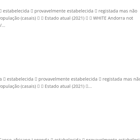
 estabelecida  provavelmente estabelecida  registada mas não
População (casais)   Estado atual (2021)   WHITE Andorra not
...
  estabelecida  provavelmente estabelecida  registada mas nã
opulação (casais)   Estado atual (2021) ...
Ganso-africano Legenda  estabelecida  provavelmente estabelec