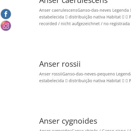
Anser caerulescensGanso-das-neves Legenda 
estabelecida  distribuição nativa Habitat   
recorded / nicht aufgezeichnet / no registrada /
Anser rossii
Anser rossiiGanso-das-neves-pequeno Legenda
estabelecida  distribuição nativa Habitat   P
Anser cygnoides
Anser cygnoidesGanso-chinês / Ganso-cisne / 