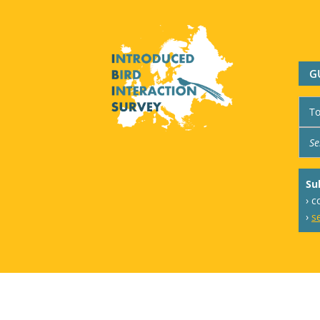
G
Su
› 
›
s