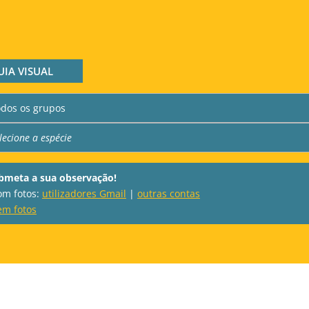
UIA VISUAL
bmeta a sua observação!
com fotos:
utilizadores Gmail
|
outras contas
em fotos