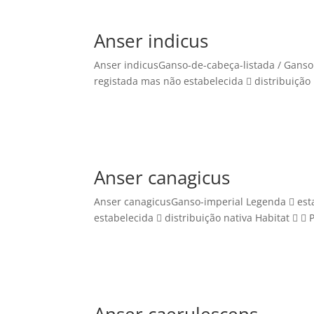
Anser indicus
Anser indicusGanso-de-cabeça-listada / Ganso
registada mas não estabelecida  distribuição n
Anser canagicus
Anser canagicusGanso-imperial Legenda  est
estabelecida  distribuição nativa Habitat   P
Anser caerulescens