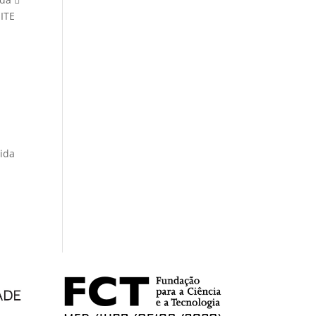
HITE
ida