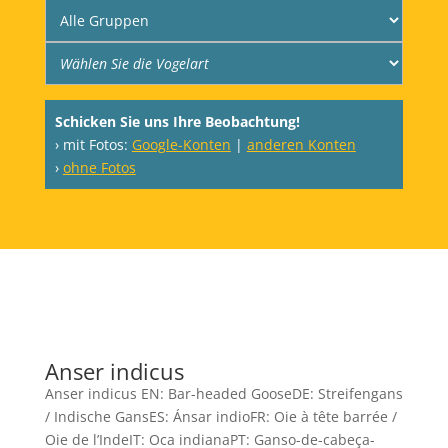
Schicken Sie uns Ihre Beobachtung!
› mit Fotos:
Google-Konten
|
anderen Konten
›
ohne Fotos
Anser indicus
Anser indicus EN: Bar-headed GooseDE: Streifengans
/ Indische GansES: Ánsar indioFR: Oie à tête barrée /
Oie de l’IndeIT: Oca indianaPT: Ganso-de-cabeça-