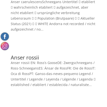
Anser caerulescensSchneegans Untertitel  etabliert
 wahrscheinlich etabliert  aufgezeichnet, aber
nicht etabliert  ursprüngliche verbreitung
Lebensraum   Population (Brutpaare)   Aktueller
Status (2021)   WHITE Andorra not recorded / nicht
aufgezeichnet / no...
Anser rossii
Anser rossii EN: Ross’s GooseDE: Zwergschneegans /
Ross-SchneegansES: Ánsar de RossFR: Oie de RossIT:
Oca di RossPT: Ganso-das-neves-pequeno Legend /
Untertitel / Legende / Leyenda / Légende / Legenda 
established / etabliert / establecida / naturalisée...