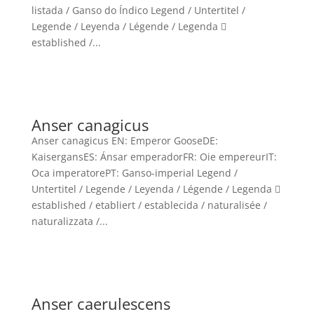
listada / Ganso do Índico Legend / Untertitel /
Legende / Leyenda / Légende / Legenda 
established /...
Anser canagicus
Anser canagicus EN: Emperor GooseDE:
KaisergansES: Ánsar emperadorFR: Oie empereurIT:
Oca imperatorePT: Ganso-imperial Legend /
Untertitel / Legende / Leyenda / Légende / Legenda 
established / etabliert / establecida / naturalisée /
naturalizzata /...
Anser caerulescens