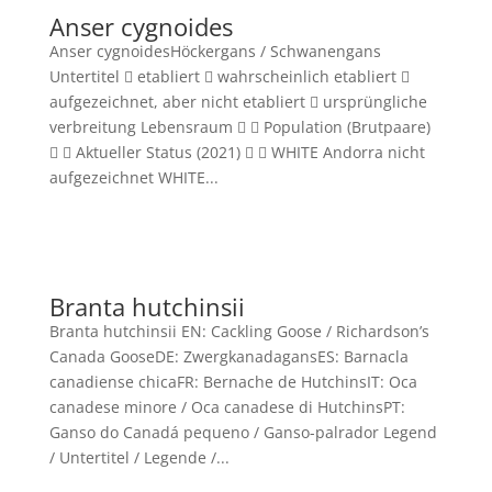
Anser cygnoides
Anser cygnoidesHöckergans / Schwanengans
Untertitel  etabliert  wahrscheinlich etabliert 
aufgezeichnet, aber nicht etabliert  ursprüngliche
verbreitung Lebensraum   Population (Brutpaare)
  Aktueller Status (2021)   WHITE Andorra nicht
aufgezeichnet WHITE...
Branta hutchinsii
Branta hutchinsii EN: Cackling Goose / Richardson’s
Canada GooseDE: ZwergkanadagansES: Barnacla
canadiense chicaFR: Bernache de HutchinsIT: Oca
canadese minore / Oca canadese di HutchinsPT:
Ganso do Canadá pequeno / Ganso-palrador Legend
/ Untertitel / Legende /...