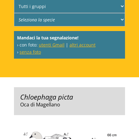
Mandaci la tua segnalazione!
› con foto:
utenti Gmail
|
altri account
›
senza foto
Chloephaga picta
Oca di Magellano