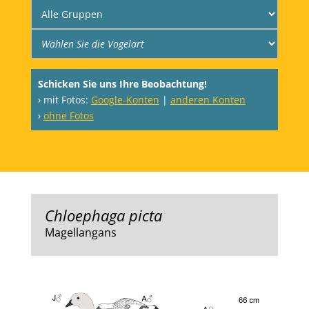
Schicken Sie uns Ihre Beobachtung!
› mit Fotos:
Google-Konten
|
anderen Konten
›
ohne Fotos
Chloephaga picta
Magellangans