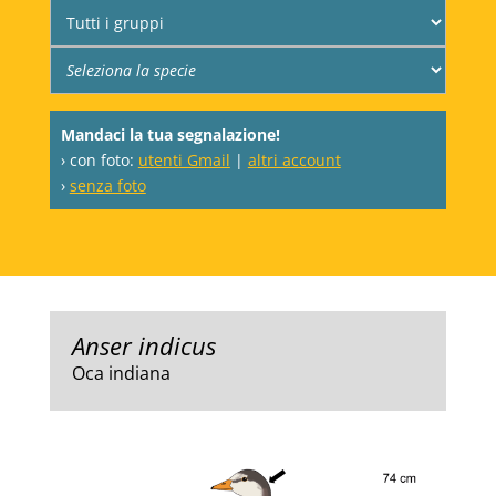
Mandaci la tua segnalazione!
› con foto:
utenti Gmail
|
altri account
›
senza foto
Anser indicus
Oca indiana