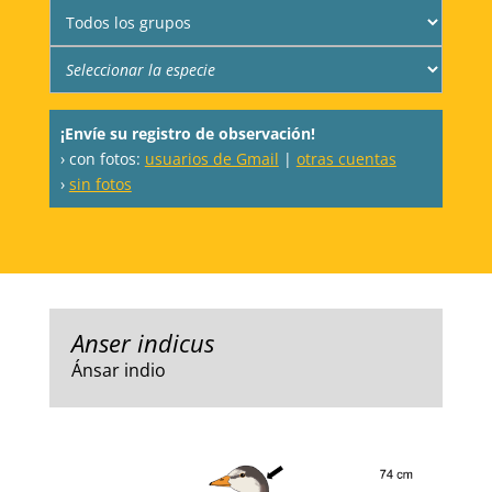
¡Envíe su registro de observación!
› con fotos:
usuarios de Gmail
|
otras cuentas
›
sin fotos
Anser indicus
Ánsar indio