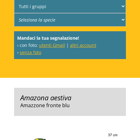
Mandaci la tua segnalazione!
› con foto:
utenti Gmail
|
altri account
›
senza foto
Amazona aestiva
Amazzone fronte blu