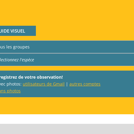
UIDE VISUEL
registrez de votre observation!
avec photos:
utilisateurs de Gmail
|
autres comptes
ans photos