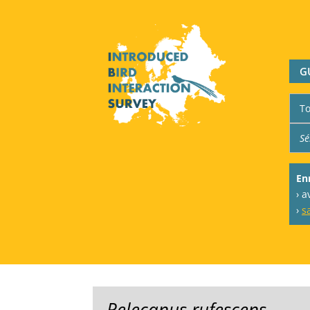
G
En
› 
›
s
Pelecanus rufescens