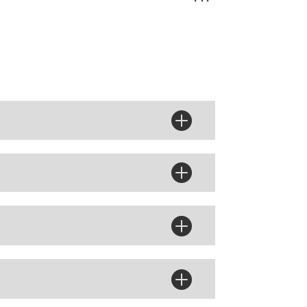



