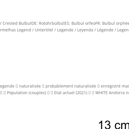
/ Crested BulbulDE: RotohrbülbülES: Bulbul orfeoFR: Bulbul orphée
ermelhas Legend / Untertitel / Legende / Leyenda / Légende / Lege
gende  naturalisée  probablement naturalisée  enregistré ma
   Population (couples)   Etat actuel (2021)   WHITE Andorra 