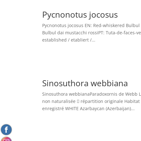
Pycnonotus jocosus
Pycnonotus jocosus EN: Red-whiskered Bulbul 
Bulbul dai mustacchi rossiPT: Tuta-de-faces-v
established / etabliert /...
Sinosuthora webbiana
Sinosuthora webbianaParadoxornis de Webb Le
non naturalisée  répartition originale Habitat
enregistré WHITE Azərbaycan (Azerbaijan)...