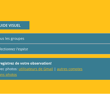
UIDE VISUEL
registrez de votre observation!
avec photos:
utilisateurs de Gmail
|
autres comptes
ans photos