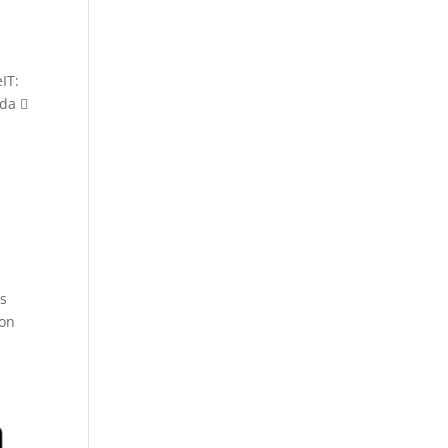
IT:
nda 
is
non