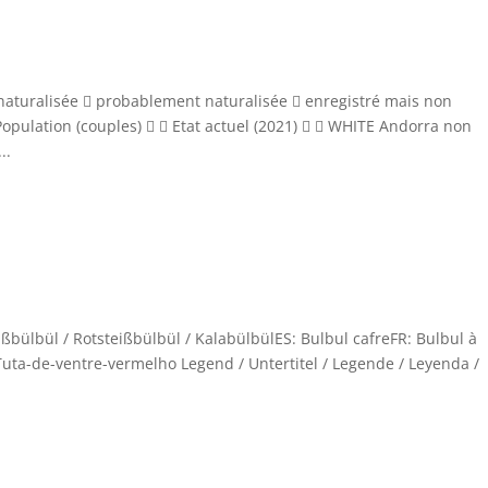
aturalisée  probablement naturalisée  enregistré mais non
 Population (couples)   Etat actuel (2021)   WHITE Andorra non
..
bülbül / Rotsteißbülbül / KalabülbülES: Bulbul cafreFR: Bulbul à
Tuta-de-ventre-vermelho Legend / Untertitel / Legende / Leyenda /