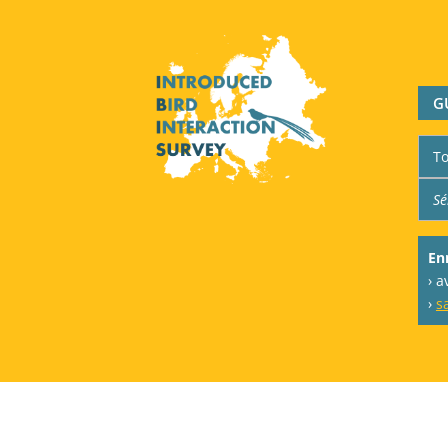
G
En
› 
›
s