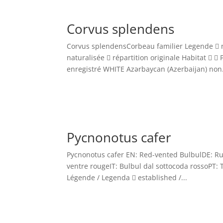
Corvus splendens
Corvus splendensCorbeau familier Legende  n
naturalisée  répartition originale Habitat  
enregistré WHITE Azərbaycan (Azerbaijan) non.
Pycnonotus cafer
Pycnonotus cafer EN: Red-vented BulbulDE: Ruß
ventre rougeIT: Bulbul dal sottocoda rossoPT: 
Légende / Legenda  established /...