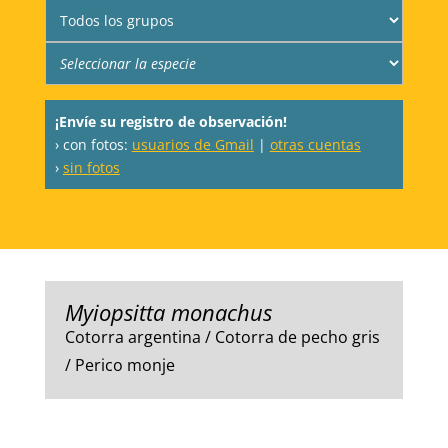
¡Envíe su registro de observación!
› con fotos:
usuarios de Gmail
|
otras cuentas
›
sin fotos
Myiopsitta monachus
Cotorra argentina / Cotorra de pecho gris
/ Perico monje