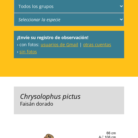
¡Envíe su registro de observación!
› con fotos:
usuarios de Gmail
|
otras cuentas
›
sin fotos
Chrysolophus pictus
Faisán dorado