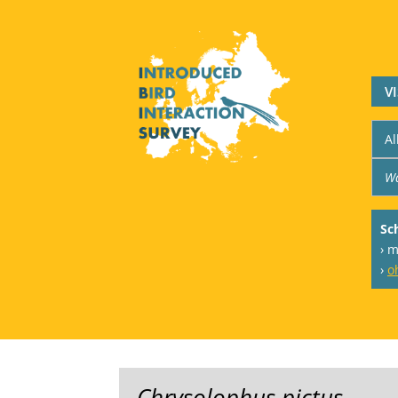
V
Sc
› m
›
o
Chrysolophus pictus