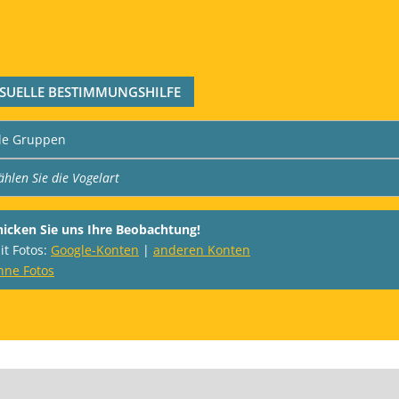
ISUELLE BESTIMMUNGSHILFE
hicken Sie uns Ihre Beobachtung!
it Fotos:
Google-Konten
|
anderen Konten
hne Fotos