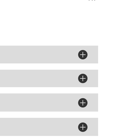



