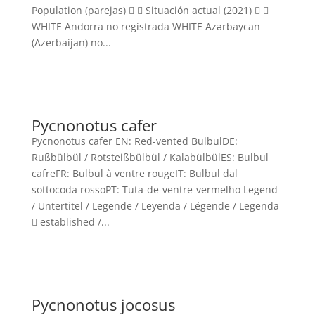
Population (parejas)   Situación actual (2021)  
WHITE Andorra no registrada WHITE Azərbaycan
(Azerbaijan) no...
Pycnonotus cafer
Pycnonotus cafer EN: Red-vented BulbulDE:
Rußbülbül / Rotsteißbülbül / KalabülbülES: Bulbul
cafreFR: Bulbul à ventre rougeIT: Bulbul dal
sottocoda rossoPT: Tuta-de-ventre-vermelho Legend
/ Untertitel / Legende / Leyenda / Légende / Legenda
 established /...
Pycnonotus jocosus