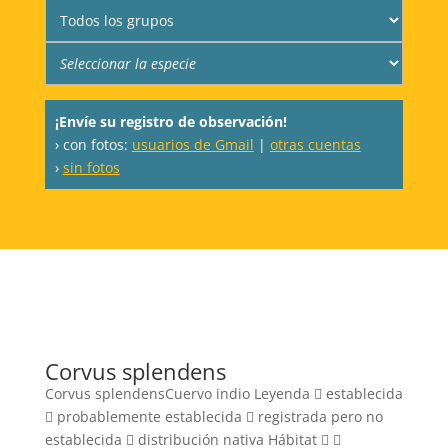
¡Envíe su registro de observación!
› con fotos:
usuarios de Gmail
|
otras cuentas
›
sin fotos
Corvus splendens
Corvus splendensCuervo indio Leyenda  establecida
 probablemente establecida  registrada pero no
establecida  distribución nativa Hábitat  