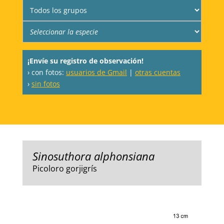
¡Envíe su registro de observación!
› con fotos:
usuarios de Gmail
|
otras cuentas
›
sin fotos
Sinosuthora alphonsiana
Picoloro gorjigrís