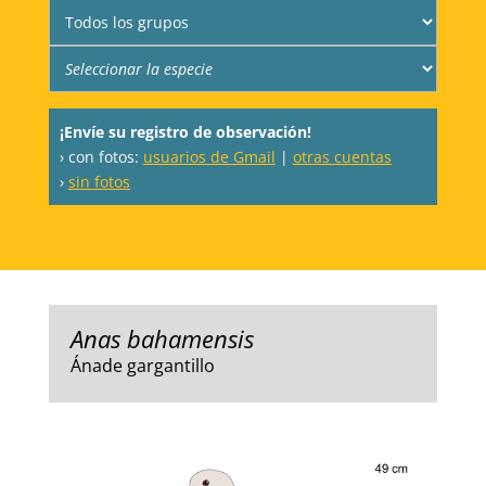
¡Envíe su registro de observación!
› con fotos:
usuarios de Gmail
|
otras cuentas
›
sin fotos
Anas bahamensis
Ánade gargantillo