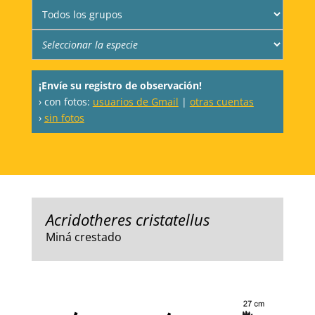
¡Envíe su registro de observación!
› con fotos:
usuarios de Gmail
|
otras cuentas
›
sin fotos
Acridotheres cristatellus
Miná crestado