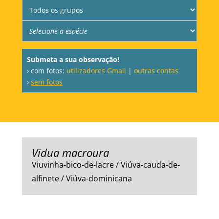
Submeta a sua observação!
› com fotos:
utilizadores Gmail
|
outras contas
›
sem fotos
Vidua macroura
Viuvinha-bico-de-lacre / Viúva-cauda-de-
alfinete / Viúva-dominicana