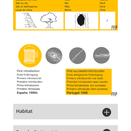

Habitat