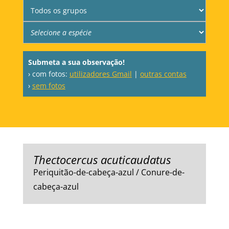
Submeta a sua observação!
› com fotos:
utilizadores Gmail
|
outras contas
›
sem fotos
Thectocercus acuticaudatus
Periquitão-de-cabeça-azul / Conure-de-
cabeça-azul