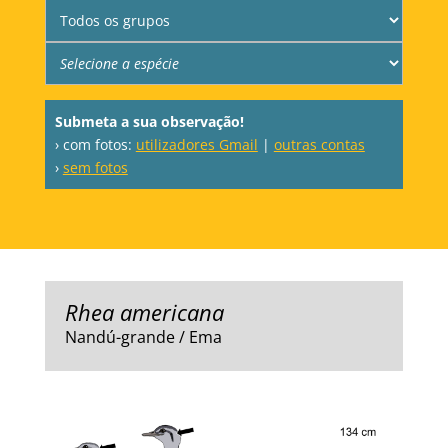
Submeta a sua observação!
› com fotos:
utilizadores Gmail
|
outras contas
›
sem fotos
Rhea americana
Nandú-grande / Ema