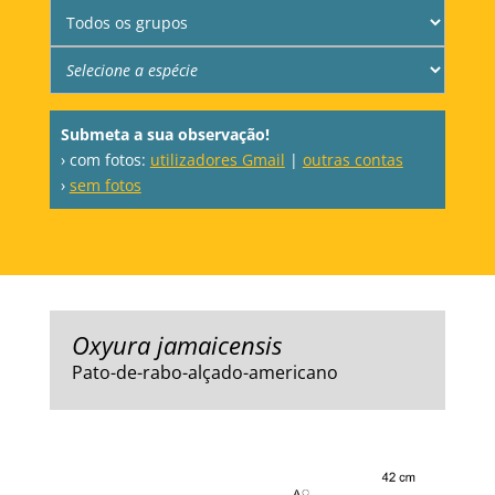
Submeta a sua observação!
› com fotos:
utilizadores Gmail
|
outras contas
›
sem fotos
Oxyura jamaicensis
Pato-de-rabo-alçado-americano