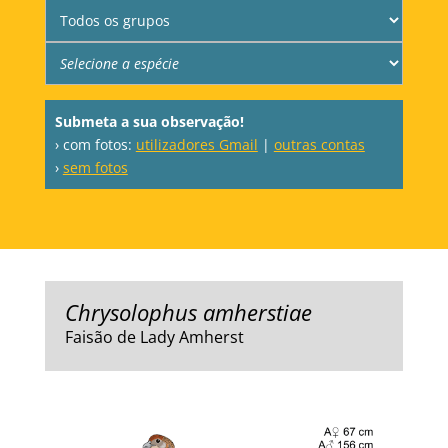
Submeta a sua observação!
› com fotos:
utilizadores Gmail
|
outras contas
›
sem fotos
Chrysolophus amherstiae
Faisão de Lady Amherst