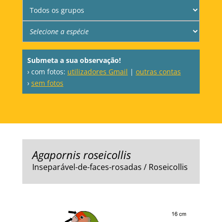
Submeta a sua observação!
› com fotos:
utilizadores Gmail
|
outras contas
›
sem fotos
Agapornis roseicollis
Inseparável-de-faces-rosadas / Roseicollis