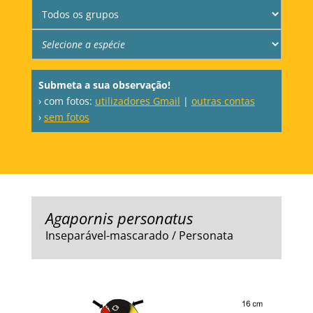
Submeta a sua observação!
› com fotos:
utilizadores Gmail
|
outras contas
›
sem fotos
Agapornis personatus
Inseparável-mascarado / Personata