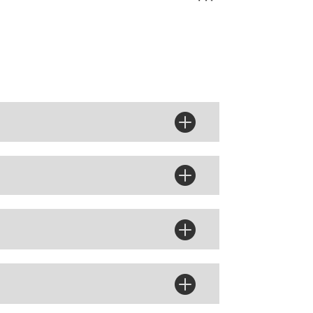



