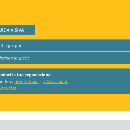
UIDA VISIVA
ndaci la tua segnalazione!
on foto:
utenti Gmail
|
altri account
enza foto