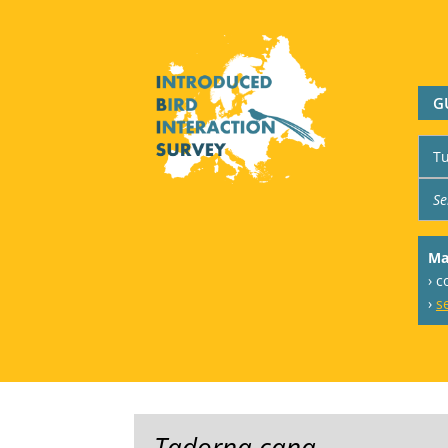
G
Ma
› c
›
s
Tadorna cana