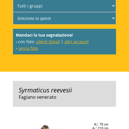
Mandaci la tua segnalazione!
› con foto:
utenti Gmail
|
altri account
›
senza foto
Syrmaticus reevesii
Fagiano venerato