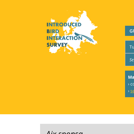
G
Ma
› c
›
s
Aix sponsa