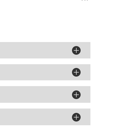



