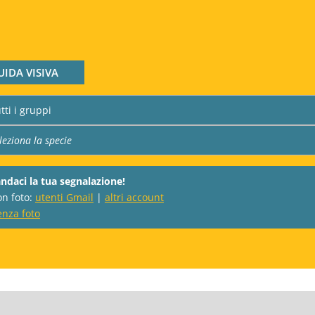
UIDA VISIVA
ndaci la tua segnalazione!
on foto:
utenti Gmail
|
altri account
enza foto