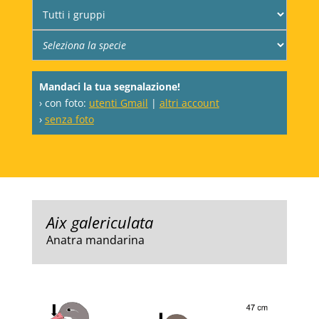
Mandaci la tua segnalazione!
› con foto:
utenti Gmail
|
altri account
›
senza foto
Aix galericulata
Anatra mandarina