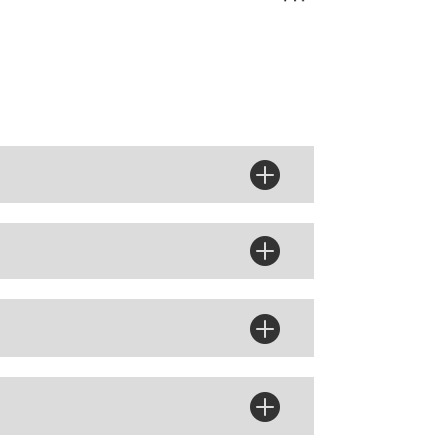



