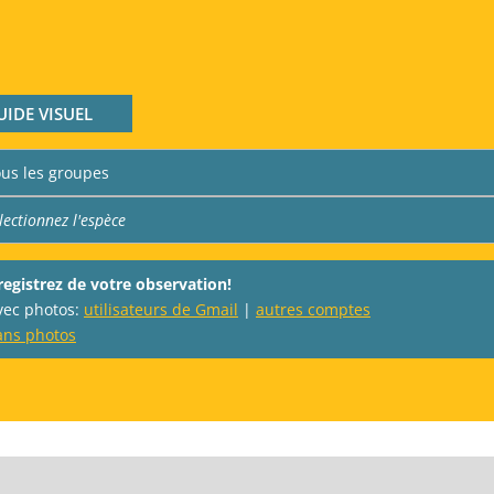
UIDE VISUEL
registrez de votre observation!
avec photos:
utilisateurs de Gmail
|
autres comptes
ans photos