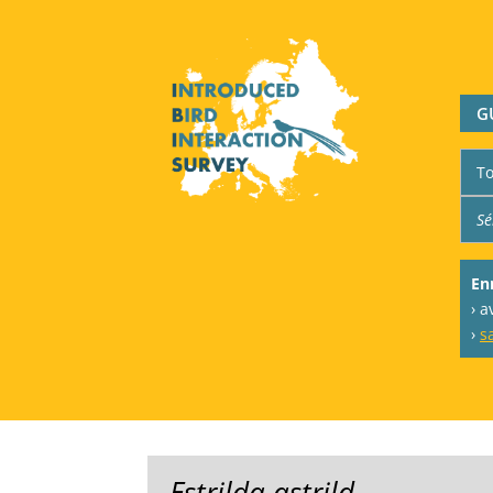
G
En
› 
›
s
Estrilda astrild