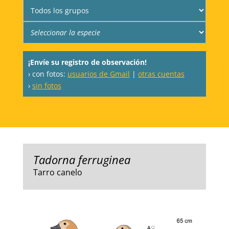
¡Envíe su registro de observación!
› con fotos:
usuarios de Gmail
|
otras cuentas
›
sin fotos
Tadorna ferruginea
Tarro canelo