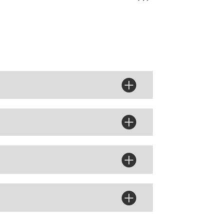



