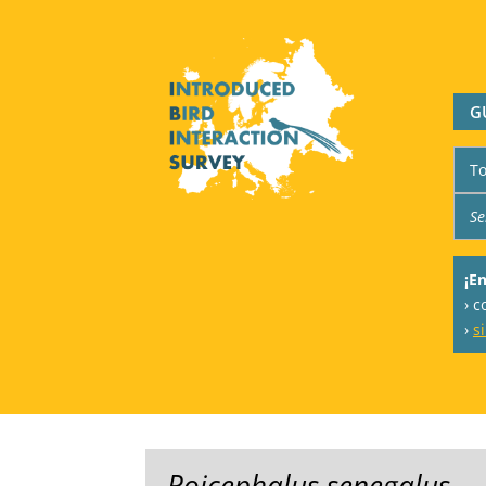
G
¡E
› c
›
s
Poicephalus senegalus