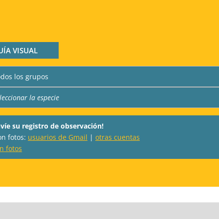
UÍA VISUAL
nvíe su registro de observación!
on fotos:
usuarios de Gmail
|
otras cuentas
in fotos