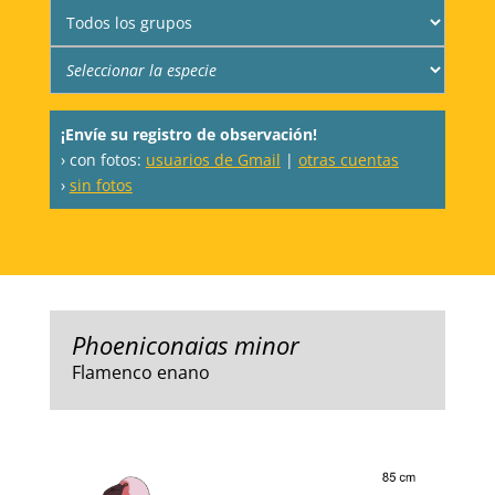
¡Envíe su registro de observación!
› con fotos:
usuarios de Gmail
|
otras cuentas
›
sin fotos
Phoeniconaias minor
Flamenco enano