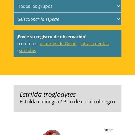
¡Envíe su registro de observación!
› con fotos:
usuarios de Gmail
|
otras cuentas
›
sin fotos
Estrilda troglodytes
Estrilda culinegra / Pico de coral colinegro