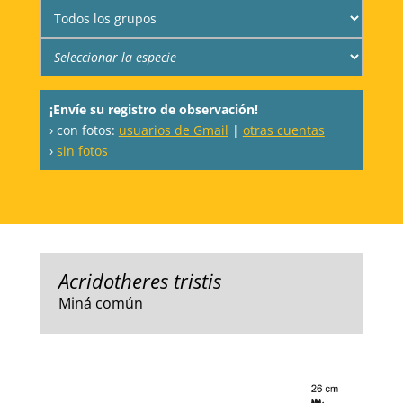
¡Envíe su registro de observación!
› con fotos:
usuarios de Gmail
|
otras cuentas
›
sin fotos
Acridotheres tristis
Miná común