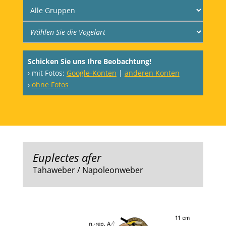
Schicken Sie uns Ihre Beobachtung!
› mit Fotos:
Google-Konten
|
anderen Konten
›
ohne Fotos
Euplectes afer
Tahaweber / Napoleonweber